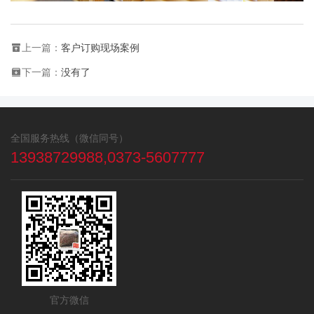
上一篇：
客户订购现场案例
下一篇：
没有了
全国服务热线（微信同号）
13938729988,0373-5607777
官方微信