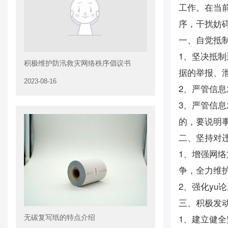
工作。在当
序，干扰妨
一、自觉抵
1、坚决抵
积极维护防汛救灾网络秩序倡议书
据的举报、
2023-08-16
2、严管信
3、严管信
的，要说明
二、坚持对违
1、增强网
争，全力维
2、强化y
三、积极发
1、建立健
无碳复写纸的特点介绍