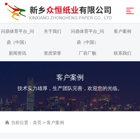
问鼎体育平台_问
关于我们
问鼎体育平台_问
客户案例
鼎（中国）
鼎（中国）
新闻资讯
资质荣誉
厂容厂貌
联系我们
客户案例
技术实力雄厚，生产团队完善，欢迎您的光临。
当前位置：
首页
>
客户案例